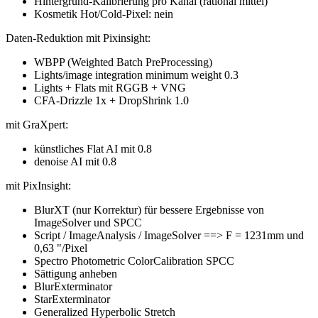
Hintergrund-Kalibrierung pro Kanal (rational mittel)
Kosmetik Hot/Cold-Pixel: nein
Daten-Reduktion mit Pixinsight:
WBPP (Weighted Batch PreProcessing)
Lights/image integration minimum weight 0.3
Lights + Flats mit RGGB + VNG
CFA-Drizzle 1x + DropShrink 1.0
mit GraXpert:
künstliches Flat AI mit 0.8
denoise AI mit 0.8
mit PixInsight:
BlurXT (nur Korrektur) für bessere Ergebnisse von
ImageSolver und SPCC
Script / ImageAnalysis / ImageSolver ==> F = 1231mm und
0,63 "/Pixel
Spectro Photometric ColorCalibration SPCC
Sättigung anheben
BlurExterminator
StarExterminator
Generalized Hyperbolic Stretch