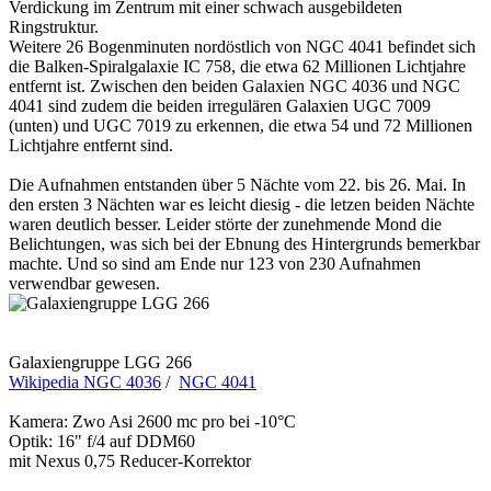
Verdickung im Zentrum mit einer schwach ausgebildeten
Ringstruktur.
Weitere 26 Bogenminuten nordöstlich von NGC 4041 befindet sich
die Balken-Spiralgalaxie IC 758, die etwa 62 Millionen Lichtjahre
entfernt ist. Zwischen den beiden Galaxien NGC 4036 und NGC
4041 sind zudem die beiden irregulären Galaxien UGC 7009
(unten) und UGC 7019 zu erkennen, die etwa 54 und 72 Millionen
Lichtjahre entfernt sind.
Die Aufnahmen entstanden über 5 Nächte vom 22. bis 26. Mai. In
den ersten 3 Nächten war es leicht diesig - die letzen beiden Nächte
waren deutlich besser. Leider störte der zunehmende Mond die
Belichtungen, was sich bei der Ebnung des Hintergrunds bemerkbar
machte. Und so sind am Ende nur 123 von 230 Aufnahmen
verwendbar gewesen.
Galaxiengruppe LGG 266
Wikipedia NGC 4036
/
NGC 4041
Kamera: Zwo Asi 2600 mc pro bei -10°C
Optik: 16" f/4 auf DDM60
mit Nexus 0,75 Reducer-Korrektor