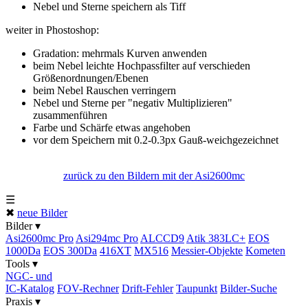
Nebel und Sterne speichern als Tiff
weiter in Phostoshop:
Gradation: mehrmals Kurven anwenden
beim Nebel leichte Hochpassfilter auf verschieden
Größenordnungen/Ebenen
beim Nebel Rauschen verringern
Nebel und Sterne per "negativ Multiplizieren"
zusammenführen
Farbe und Schärfe etwas angehoben
vor dem Speichern mit 0.2-0.3px Gauß-weichgezeichnet
zurück zu den Bildern mit der Asi2600mc
☰
✖
neue Bilder
Bilder ▾
Asi2600mc Pro
Asi294mc Pro
ALCCD9
Atik 383LC+
EOS
1000Da
EOS 300Da
416XT
MX516
Messier-Objekte
Kometen
Tools ▾
NGC- und
IC-Katalog
FOV-Rechner
Drift-Fehler
Taupunkt
Bilder-Suche
Praxis ▾